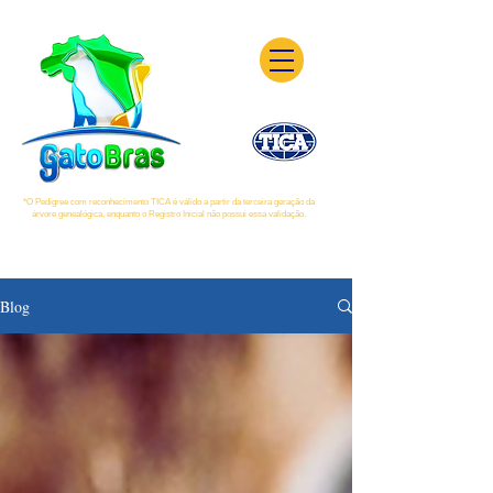
*O Pedigree com reconhecimento TICA é válido a partir da terceira geração da
árvore genealógica, enquanto o Registro Inicial não possui essa validação.
Blog