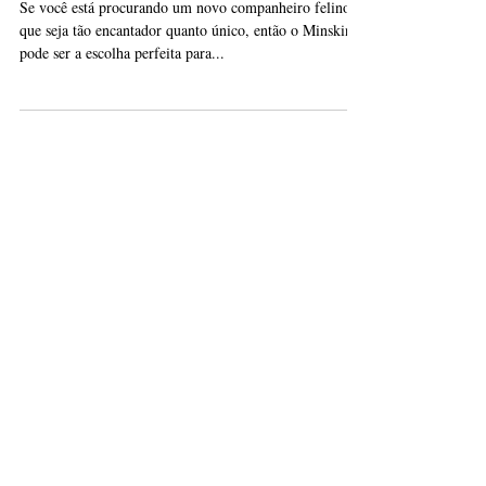
Raça Minskin: Conheça o Mini Sphynx!
Se você está procurando um novo companheiro felino
que seja tão encantador quanto único, então o Minskin
pode ser a escolha perfeita para...