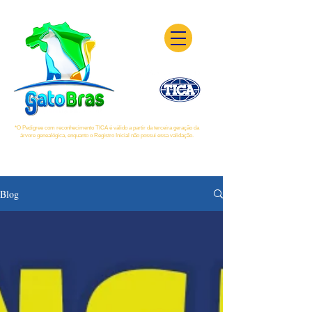
*O Pedigree com reconhecimento TICA é válido a partir da terceira geração da
árvore genealógica, enquanto o Registro Inicial não possui essa validação.
Blog