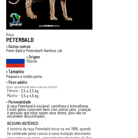
Raça
PETERBALD
• Outros nomes
Peter Bald e Petersburh Hairless cat
• Origem
Rússia
• Tamanho
Pequeno e médio porte.
• Peso adulto
(peso aproximado para mais ou menos)
Fêmea -
2,5 a 3,5 kg
Macho -
3,5 a 4,5 kg
• Personalidade
A raça Peterland é sociável, carinhosa e brincalhona.
Esses gatos convivem bem com outros pets, crianças
e pessoas que nãos sejam seus donos, pois não se
escondem desconfiados.
RESUMO HISTÓRICO
A história da raça Peterbald inicia-se em 1988, quando
foi celebrada pelos russos a nova mutação dominante