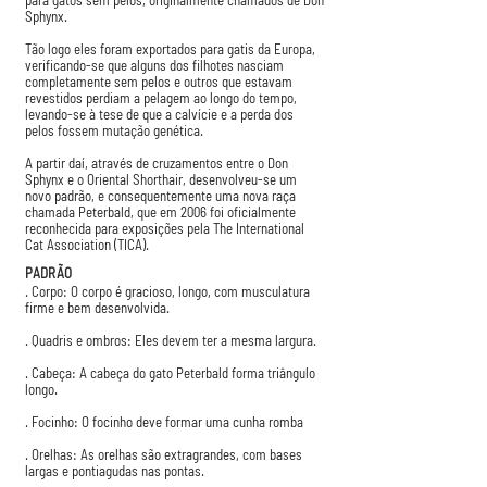
para gatos sem pelos, originalmente chamados de Don
Sphynx.
Tão logo eles foram exportados para gatis da Europa,
verificando-se que alguns dos filhotes nasciam
completamente sem pelos e outros que estavam
revestidos perdiam a pelagem ao longo do tempo,
levando-se à tese de que a calvície e a perda dos
pelos fossem mutação genética.
A partir daí, através de cruzamentos entre o Don
Sphynx e o Oriental Shorthair, desenvolveu-se um
novo padrão, e consequentemente uma nova raça
chamada Peterbald, que em 2006 foi oficialmente
reconhecida para exposições pela The International
Cat Association (TICA).
PADRÃO
. Corpo: O corpo é gracioso, longo, com musculatura
firme e bem desenvolvida.
. Quadris e ombros: Eles devem ter a mesma largura.
. Cabeça: A cabeça do gato Peterbald forma triângulo
longo.
. Focinho: O focinho deve formar uma cunha romba
. Orelhas: As orelhas são extragrandes, com bases
largas e pontiagudas nas pontas.