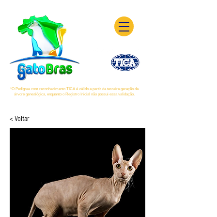
*O Pedigree com reconhecimento TICA é válido a partir da terceira geração da
árvore genealógica, enquanto o Registro Inicial não possui essa validação.
< Voltar