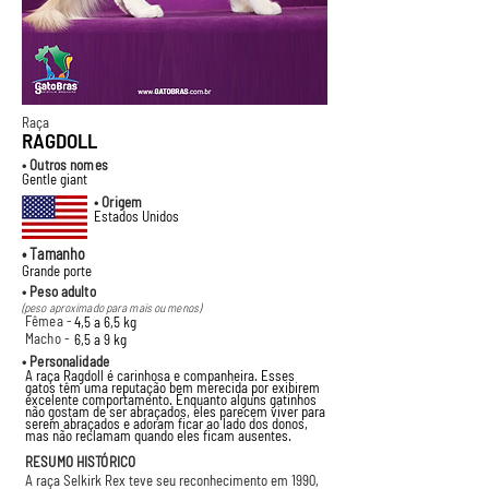
Raça
RAGDOLL
• Outros nomes
Gentle giant
• Origem
Estados Unidos
• Tamanho
Grande porte
• Peso adulto
(peso aproximado para mais ou menos)
Fêmea -
4,5 a 6,5 kg
Macho -
6,5 a 9 kg
• Personalidade
A raça Ragdoll é carinhosa e companheira. Esses
gatos têm uma reputação bem merecida por exibirem
excelente comportamento. Enquanto alguns gatinhos
não gostam de ser abraçados, eles parecem viver para
serem abraçados e adoram ficar ao lado dos donos,
mas não reclamam quando eles ficam ausentes.
RESUMO HISTÓRICO
A raça Selkirk Rex teve seu reconhecimento em 1990,