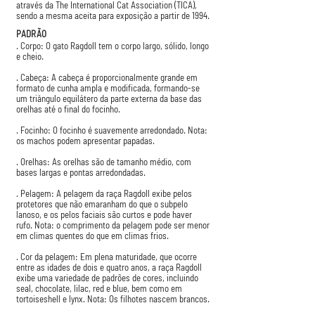
através da The International Cat Association (TICA),
sendo a mesma aceita para exposição a partir de 1994.
PADRÃO
. Corpo: O gato Ragdoll tem o corpo largo, sólido, longo
e cheio.
. Cabeça: A cabeça é proporcionalmente grande em
formato de cunha ampla e modificada, formando-se
um triângulo equilátero da parte externa da base das
orelhas até o final do focinho.
. Focinho: O focinho é suavemente arredondado. Nota:
os machos podem apresentar papadas.
. Orelhas: As orelhas são de tamanho médio, com
bases largas e pontas arredondadas.
. Pelagem: A pelagem da raça Ragdoll exibe pelos
protetores que não emaranham do que o subpelo
lanoso, e os pelos faciais são curtos e pode haver
rufo. Nota: o comprimento da pelagem pode ser menor
em climas quentes do que em climas frios.
. Cor da pelagem: Em plena maturidade, que ocorre
entre as idades de dois e quatro anos, a raça Ragdoll
exibe uma variedade de padrões de cores, incluindo
seal, chocolate, lilac, red e blue, bem como em
tortoiseshell e lynx. Nota: Os filhotes nascem brancos.