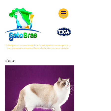
*O Pedigree com reconhecimento TICA é válido a partir da terceira geração da
árvore genealógica, enquanto o Registro Inicial não possui essa validação.
< Voltar