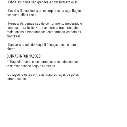
. Olhos: Os olhos são grandes e com formato oval.
. Cor dos Olhos: Todos os exemplares da raça Ragdoll
possuem olhos azuis.
. Pernas: As pernas são de comprimento moderado e
com ossatura forte. Nota: as pernas traseiras são
mais longas e emplumadas, comparando-as com as
dianteiras.
. Cauda: A cauda do Ragdoll é longa, cheia e com
pluma.
OUTRAS INFORMAÇÕES
. O Ragdoll recebe esse nome por causa do seu hábito
de relaxar quando pego e abraçado.
. Os ragdolls estão entre as maiores raças de gatos
domesticados.
. Os ragdolls são frequentemente chamados de “gatos
filhotes” porque eles gostam de seguir as pessoas.
. A partir de 1979, a raça Ragdoll foi aceita para
exposições TICA.
GATOBRAS