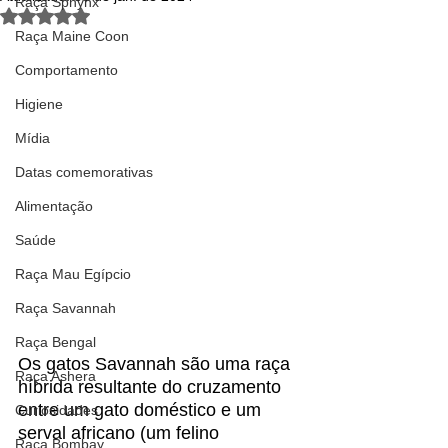
Raça Sphynx
Avaliado com NaN de 5 estrelas.
Raça Maine Coon
Comportamento
Higiene
Mídia
Datas comemorativas
Alimentação
Saúde
Raça Mau Egípcio
Raça Savannah
Raça Bengal
Os gatos Savannah são uma raça 
Raça Ashera
híbrida resultante do cruzamento 
entre um gato doméstico e um 
Curiosidades
serval africano (um felino 
Raça Bombay