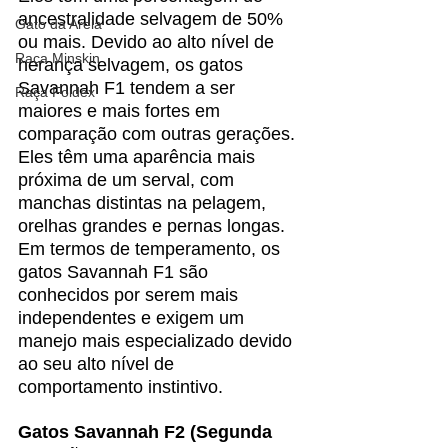
ancestralidade selvagem de 50% 
Gato da Areia
ou mais. Devido ao alto nível de 
Raça Minskin
herança selvagem, os gatos 
Savannah F1 tendem a ser 
Raça Foldex
maiores e mais fortes em 
comparação com outras gerações. 
Eles têm uma aparência mais 
próxima de um serval, com 
manchas distintas na pelagem, 
orelhas grandes e pernas longas. 
Em termos de temperamento, os 
gatos Savannah F1 são 
conhecidos por serem mais 
independentes e exigem um 
manejo mais especializado devido 
ao seu alto nível de 
comportamento instintivo.
Gatos Savannah F2 (Segunda 