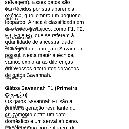
selvagem). Esses gatos são 
conhecidos por sua aparência 
Raça Manx
exótica, que lembra um pequeno 
História
leopardo. A raça é classificada em 
Raça British Shorthair
diferentes gerações, como F1, F2, 
F3, F4 e F5, que se referem à 
Raça Nebelung
quantidade de ancestralidade 
Raça Cymric
selvagem que um gato Savannah 
possui. Nesta matéria técnica, 
Filhotes
vamos explorar as diferenças 
História
entre essas diferentes gerações 
de gatos Savannah.
Raça Elfo
Raça
Gatos Savannah F1 (Primeira 
Geração)
Raça Toyger
Os gatos Savannah F1 são a 
Raça Lycoi
primeira geração resultante do 
cruzamento entre um gato 
Raça Minuet
doméstico e um serval africano. 
Raça Chausie
Eles têm uma porcentagem de 