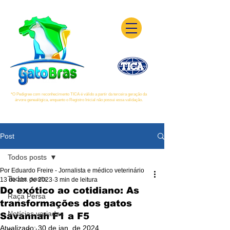
*O Pedigree com reconhecimento TICA é válido a partir da terceira geração da
árvore genealógica, enquanto o Registro Inicial não possui essa validação.
Post
Todos posts
Por Eduardo Freire - Jornalista e médico veterinário
Todos posts
13 de abr. de 2023
3 min de leitura
Do exótico ao cotidiano: As
Raça Persa
transformações dos gatos
Notícias variadas
Savannah F1 a F5
Atualizado:
30 de jan. de 2024