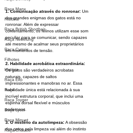
Raça Manx
1. Comunicação através do ronronar:
 Um 
dos grandes enigmas dos gatos está no 
História
ronronar. Além de expressar 
Raça British Shorthair
contentamento, os felinos utilizam esse som 
peculiar para se comunicar, sendo capazes 
Raça Nebelung
até mesmo de acalmar seus proprietários 
Raça Cymric
em momentos de tensão.
Filhotes
2. Habilidade acrobática extraordinária:
História
Os gatos são verdadeiros acrobatas 
naturais, capazes de saltos 
Raça Elfo
impressionantes e manobras no ar. Essa 
Raça
habilidade única está relacionada à sua 
incrível estrutura corporal, que inclui uma 
Raça Toyger
espinha dorsal flexível e músculos 
poderosos.
Raça Lycoi
Raça Minuet
3. O mistério da autolimpeza:
 A obsessão 
dos gatos pela limpeza vai além do instinto 
Raça Chausie