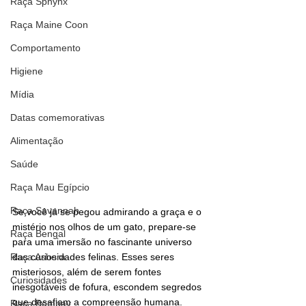
Raça Sphynx
Raça Maine Coon
Comportamento
Higiene
Mídia
Datas comemorativas
Alimentação
Saúde
Raça Mau Egípcio
Raça Savannah
Se você já se pegou admirando a graça e o 
mistério nos olhos de um gato, prepare-se 
Raça Bengal
para uma imersão no fascinante universo 
Raça Ashera
das curiosidades felinas. Esses seres 
misteriosos, além de serem fontes 
Curiosidades
inesgotáveis de fofura, escondem segredos 
que desafiam a compreensão humana.
Raça Bombay