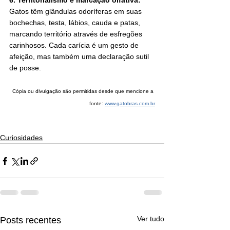
6. Territorialismo e marcação olfativa:
Gatos têm glândulas odoríferas em suas 
bochechas, testa, lábios, cauda e patas, 
marcando território através de esfregões 
carinhosos. Cada carícia é um gesto de 
afeição, mas também uma declaração sutil 
de posse.
Cópia ou divulgação são permitidas desde que mencione a 
fonte: 
www.gatobras.com.br
Curiosidades
Ver tudo
Posts recentes