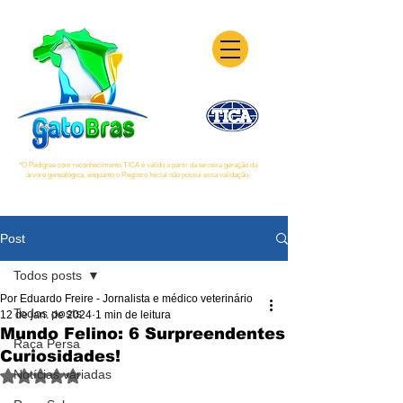
*O Pedigree com reconhecimento TICA é válido a partir da terceira geração da
árvore genealógica, enquanto o Registro Inicial não possui essa validação.
Post
Todos posts
Por Eduardo Freire - Jornalista e médico veterinário
Todos posts
12 de jan. de 2024
1 min de leitura
Mundo Felino: 6 Surpreendentes
Raça Persa
Curiosidades!
Notícias variadas
Avaliado com NaN de 5 estrelas.