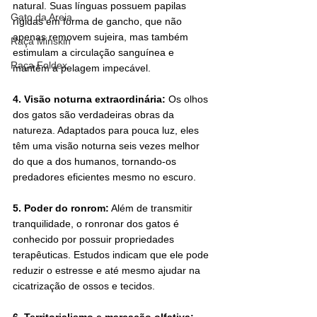
natural. Suas línguas possuem papilas 
Gato da Areia
rígidas em forma de gancho, que não 
apenas removem sujeira, mas também 
Raça Minskin
estimulam a circulação sanguínea e 
Raça Foldex
mantêm a pelagem impecável.
4. Visão noturna extraordinária:
 Os olhos 
dos gatos são verdadeiras obras da 
natureza. Adaptados para pouca luz, eles 
têm uma visão noturna seis vezes melhor 
do que a dos humanos, tornando-os 
predadores eficientes mesmo no escuro.
5. Poder do ronrom:
 Além de transmitir 
tranquilidade, o ronronar dos gatos é 
conhecido por possuir propriedades 
terapêuticas. Estudos indicam que ele pode 
reduzir o estresse e até mesmo ajudar na 
cicatrização de ossos e tecidos.