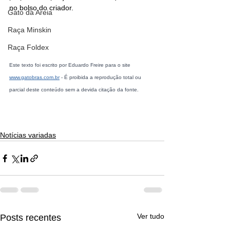
no bolso do criador.
Gato da Areia
Raça Minskin
Raça Foldex
Este texto foi escrito por Eduardo Freire para o site 
www.gatobras.com.br
 - É proibida a reprodução total ou 
parcial deste conteúdo sem a devida citação da fonte.
Notícias variadas
Ver tudo
Posts recentes