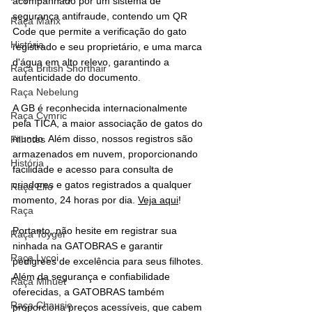
acompanhado por um sistema de 
segurança antifraude, contendo um QR 
Raça Manx
Code que permite a verificação do gato 
História
registrado e seu proprietário, e uma marca 
d'água em alto relevo, garantindo a 
Raça British Shorthair
autenticidade do documento.
Raça Nebelung
A GB é reconhecida internacionalmente 
Raça Cymric
pela TICA, a maior associação de gatos do 
mundo. Além disso, nossos registros são 
Filhotes
armazenados em nuvem, proporcionando 
História
facilidade e acesso para consulta de 
criadores e gatos registrados a qualquer 
Raça Elfo
momento, 24 horas por dia. 
Veja aqui
! 
Raça
Portanto, não hesite em registrar sua 
Raça Toyger
ninhada na GATOBRAS e garantir 
Raça Lycoi
pedigrees de excelência para seus filhotes. 
Além da segurança e confiabilidade 
Raça Minuet
oferecidas, a GATOBRAS também 
Raça Chausie
proporciona preços acessíveis, que cabem 