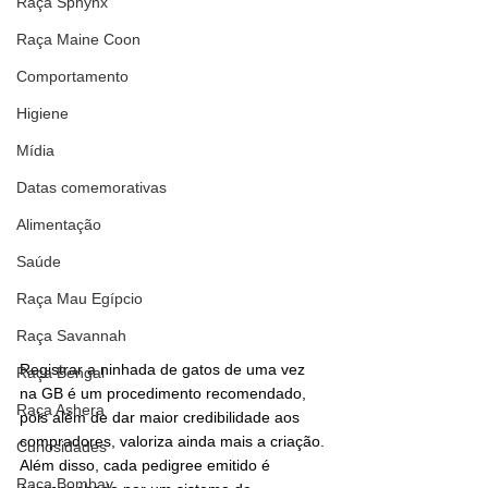
Raça Sphynx
Raça Maine Coon
Comportamento
Higiene
Mídia
Datas comemorativas
Alimentação
Saúde
Raça Mau Egípcio
Raça Savannah
Registrar a ninhada de gatos de uma vez 
Raça Bengal
na GB é um procedimento recomendado, 
Raça Ashera
pois além de dar maior credibilidade aos 
compradores, valoriza ainda mais a criação. 
Curiosidades
Além disso, cada pedigree emitido é 
Raça Bombay