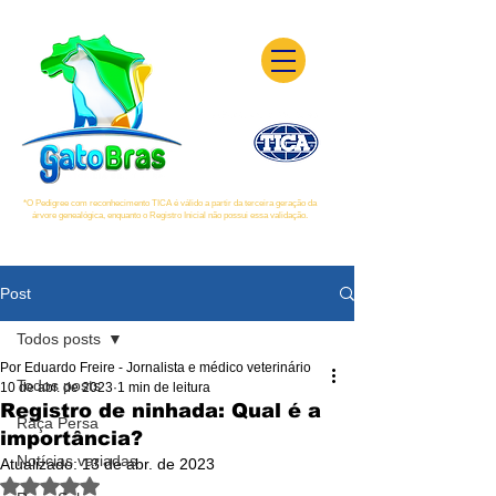
*O Pedigree com reconhecimento TICA é válido a partir da terceira geração da
árvore genealógica, enquanto o Registro Inicial não possui essa validação.
Post
Todos posts
Por Eduardo Freire - Jornalista e médico veterinário
Todos posts
10 de abr. de 2023
1 min de leitura
Registro de ninhada: Qual é a
Raça Persa
importância?
Notícias variadas
Atualizado:
13 de abr. de 2023
Avaliado com NaN de 5 estrelas.