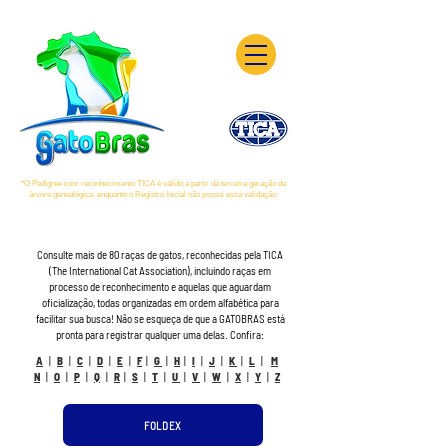
*O Pedigree com reconhecimento TICA é válido a partir da terceira geração da
árvore genealógica, enquanto o Registro Inicial não possui essa validação.
Consulte mais de 80 raças de gatos, reconhecidas pela TICA
(The International Cat Association), incluindo raças em
processo de reconhecimento e aquelas que aguardam
oficialização, todas organizadas em ordem alfabética para
facilitar sua busca! Não se esqueça de que a GATOBRAS está
pronta para registrar qualquer uma delas. Confira:
A
|
B
|
C
|
D
|
E
|
F
|
G
|
H
|
I
|
J
|
K
|
L
|
M
N
|
O
|
P
|
Q
|
R
|
S
|
T
|
U
|
V
|
W
|
X
|
Y
|
Z
FOLDEX