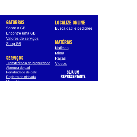
GATOBRAS
LOCALIZE ONLINE
Sobre a GB
Busca gatil e pedigree
Encontre uma GB
Valores de serviços
MATÉRIAS
Shop GB
Notícias
Mídia
SERVIÇOS
Raças
Transferência de propriedade
Vídeos
Abertura de gatil
Portabilidade de gatil
SEJA UM
REPRESENTANTE
Registro de ninhada
Microchipagem
Registro Inicial
*O Pedigree com reconhecimento TICA é válido a partir da terceira geração da árvore
genealógica, enquanto o Registro Inicial não possui essa validação.