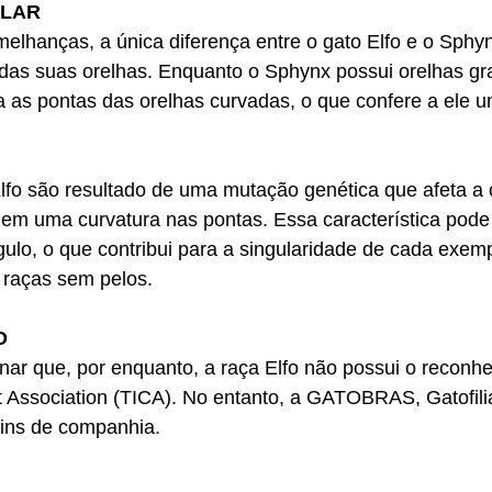
ULAR
elhanças, a única diferença entre o gato Elfo e o Sphyn
das suas orelhas. Enquanto o Sphynx possui orelhas gra
a
 as pontas das orelhas curvadas
, o que confere a ele u
lfo são resultado de uma mutação genética que afeta a 
o em uma curvatura nas pontas. Essa característica pode
ulo, o que contribui para a singularidade de cada exemp
 raças sem pelos.
O
nar que, por enquanto, a raça Elfo não possui o reconh
t Association (TICA). No entanto, a GATOBRAS, Gatofilia 
 fins de companhia.