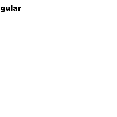
avannah
gular
a
Elfo
Raça