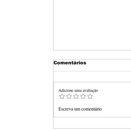
Comentários
Adicione uma avaliação
Sphynx: A raça sem
Escreva um comentário
pelos com curiosidades
impressionantes!