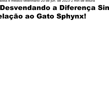
lista e médico veterinário
20 de jun. de 2023
2 min de leitura
Alimentação
Saúde
Raça Mau Egípcio
Raça S
 Desvendando a Diferença Sin
elação ao Gato Sphynx!
Curiosidades
Raça Bombay
Raça Manx
Históri
e 5 estrelas.
Nebelung
Raça Cymric
Filhotes
História
Raça 
Raça Minuet
Raça Chausie
Gato da Areia