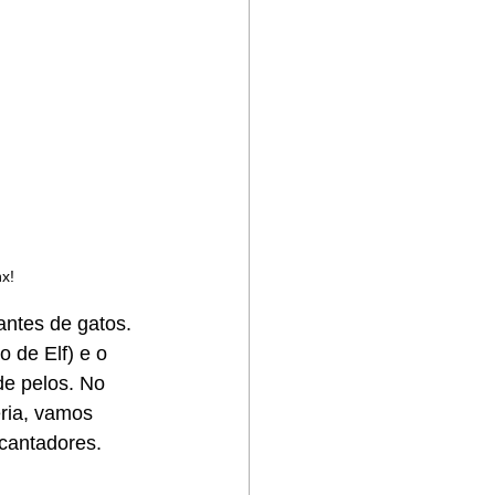
x!
ntes de gatos. 
 de Elf) e o 
e pelos. No 
éria, vamos 
ncantadores.