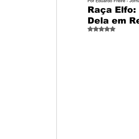
Por Eduardo Freire - Jorna
Mídia
Datas comemorativas
Raça Elfo:
Dela em R
Raça Bengal
Raça Ashera
Avaliado com NaN d
Raça British Shorthair
Raça 
Raça Toyger
Raça Lycoi