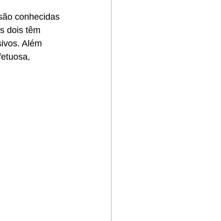
são conhecidas 
s dois têm 
ivos. Além 
fetuosa, 