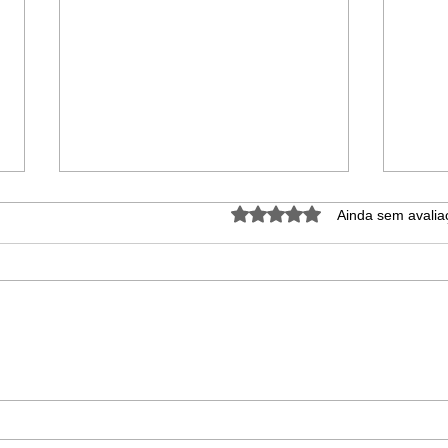
Avaliado com 0 de 5 estrel
Ainda sem avalia
Beleza incomum:
Com
Descubra as
gat
características do gato
ess
Sphynx