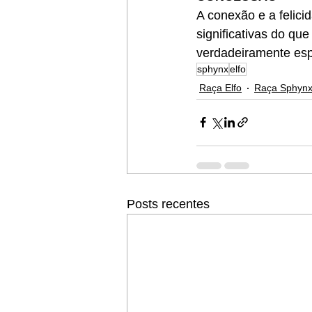
A conexão e a felici
significativas do qu
verdadeiramente espe
sphynx
elfo
Raça Elfo
Raça Sphyn
Posts recentes