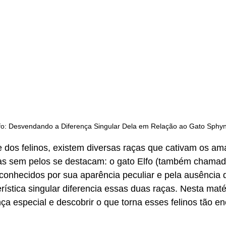
fo: Desvendando a Diferença Singular Dela em Relação ao Gato Sphyn
dos felinos, existem diversas raças que cativam os ama
ças sem pelos se destacam: o gato Elfo (também chamado
onhecidos por sua aparência peculiar e pela ausência d
rística singular diferencia essas duas raças. Nesta mat
nça especial e descobrir o que torna esses felinos tão e