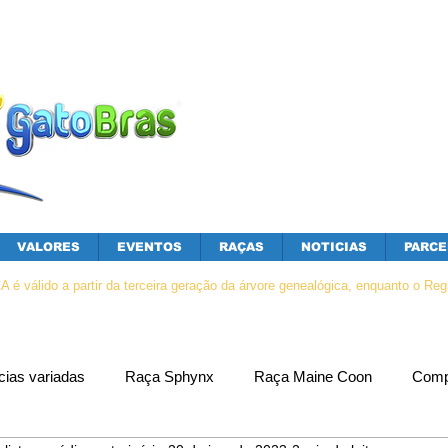
VALORES
EVENTOS
RAÇAS
NOTICIAS
PARCE
 válido a partir da terceira geração da árvore genealógica, enquanto o Regis
cias variadas
Raça Sphynx
Raça Maine Coon
Comp